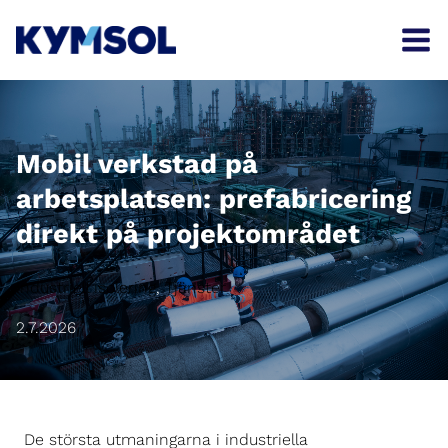
Skip
to
content
Mobil verkstad på
arbetsplatsen: prefabricering
direkt på projektområdet
Industriell isolering
, 
Tjänster
2.7.2026
De största utmaningarna i industriella