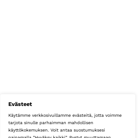
Evästeet
Käytämme verkkosivuillamme evästeitä, jotta voimme
tarjota sinulle parhaimman mahdollisen
käyttökokemuksen. Voit antaa suostumuksesi
painamalla ”Hyväksy kaikki”. Pystyt muuttamaan