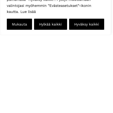
valintojasi myöhemmin ”Evästeasetukset”-ikonin
kautta.
Lue lisää
Mukauta
Hylkää kaikki
Hyväksy kaikki