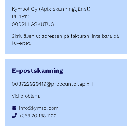
Kymsol Oy (Apix skanningtjänst)
PL 16112
00021 LASKUTUS
Skriv även ut adressen på fakturan, inte bara på
kuvertet.
E-postskanning
003722929419@procountor.apix.fi
Vid problem:
info@kymsol.com
+358 20 188 1100