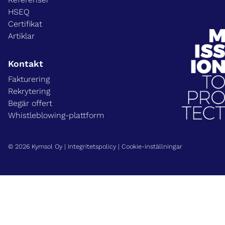
HSEQ
Certifikat
Artiklar
Kontakt
Fakturering
Rekrytering
Begär offert
Whistleblowing-plattform
© 2026 Kymsol Oy |
Integritetspolicy
|
Cookie-inställningar