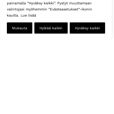
painamalla ”Hyväksy kaikki”. Pystyt muuttamaan
valintojasi myöhemmin ”Evästeasetukset”-ikonin
kautta.
Lue lisää
Mukauta
Hylkää kaikki
Hyväksy kaikki