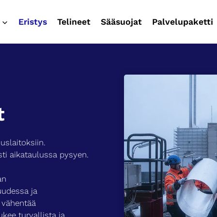
Eristys
Telineet
Sääsuojat
Palvelupaketti
t
uslaitoksiin.
sti aikataulussa pysyen.
an
uudessa ja
s vähentää
ukee turvallista ja