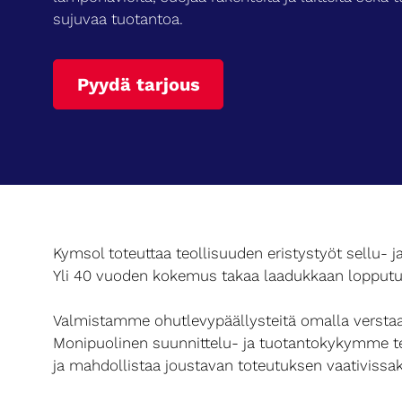
sujuvaa tuotantoa.
Pyydä tarjous
Kymsol toteuttaa teollisuuden eristystyöt sellu- j
Yli 40 vuoden kokemus takaa laadukkaan lopputu
Valmistamme ohutlevypäällysteitä omalla versta
Monipuolinen suunnittelu- ja tuotantokykymme t
ja mahdollistaa joustavan toteutuksen vaativissak