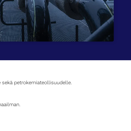
le sekä petrokemiateollisuudelle.
maailman.