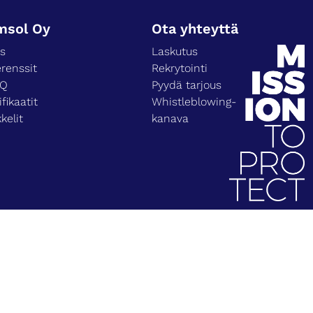
msol Oy
Ota yhteyttä
ys
Laskutus
renssit
Rekrytointi
EQ
Pyydä tarjous
ifikaatit
Whistleblowing-
kkelit
kanava