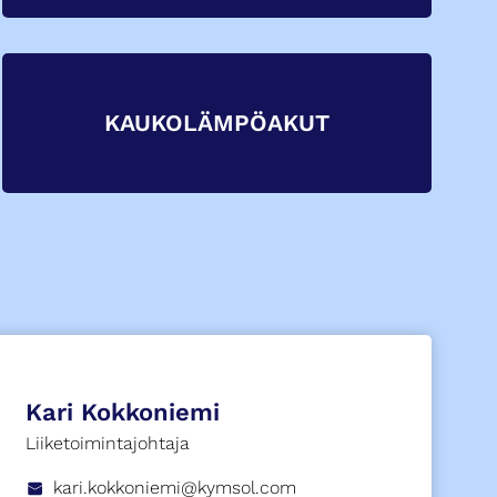
KAUKOLÄMPÖAKUT
Kari Kokkoniemi
Liiketoimintajohtaja
kari.kokkoniemi@kymsol.com