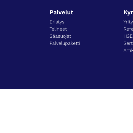
Palvelut
Ky
Eristys
Yrit
Telineet
Refe
Sääsuojat
HS
Palvelupaketti
Sert
Arti