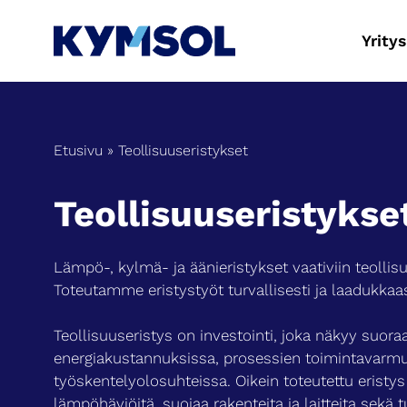
Siirry
sisältöön
Yritys
Etusivu
» Teollisuuseristykset
Teollisuuseristykse
Lämpö-, kylmä- ja äänieristykset vaativiin teollisu
Toteutamme eristystyöt turvallisesti ja laadukkaa
Teollisuuseristys on investointi, joka näkyy suora
energiakustannuksissa, prosessien toimintavarm
työskentelyolosuhteissa. Oikein toteutettu eristy
lämpöhäviöitä, suojaa rakenteita ja laitteita sekä t