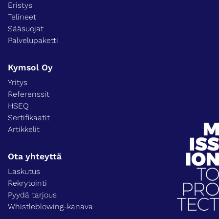
Eristys
Telineet
Sääsuojat
Palvelupaketti
Kymsol Oy
Yritys
Referenssit
HSEQ
Sertifikaatit
Artikkelit
Ota yhteyttä
Laskutus
Rekrytointi
Pyydä tarjous
Whistleblowing-kanava