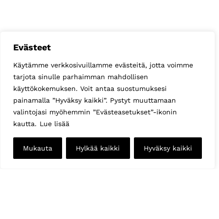
Evästeet
Käytämme verkkosivuillamme evästeitä, jotta voimme
tarjota sinulle parhaimman mahdollisen
käyttökokemuksen. Voit antaa suostumuksesi
painamalla ”Hyväksy kaikki”. Pystyt muuttamaan
valintojasi myöhemmin ”Evästeasetukset”-ikonin
kautta.
Lue lisää
Mukauta
Hylkää kaikki
Hyväksy kaikki