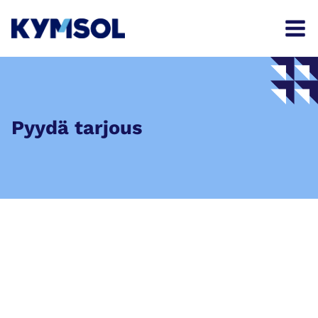
Siirry
sisältöön
Pyydä tarjous