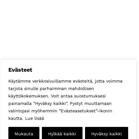
Evästeet
Käytämme verkkosivuillamme evästeitä, jotta voimme
tarjota sinulle parhaimman mahdollisen
käyttökokemuksen. Voit antaa suostumuksesi
painamalla ”Hyväksy kaikki”. Pystyt muuttamaan
valintojasi myöhemmin ”Evästeasetukset”-ikonin
kautta.
Lue lisää
Mukauta
Hylkää kaikki
Hyväksy kaikki