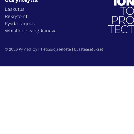
Ota yhteyttä
Laskutus
Rekrytointi
Pyydä tarjous
Whistleblowing-kanava
© 2026 Kymsol Oy |
Tietosuojaseloste
|
Evästeasetukset