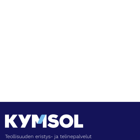
Teollisuuden eristys- ja telinepalvelut