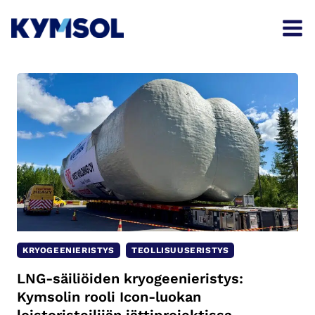
Siirry
sisältöön
KRYOGEENIERISTYS
TEOLLISUUSERISTYS
LNG-säiliöiden kryogeenieristys:
Kymsolin rooli Icon-luokan