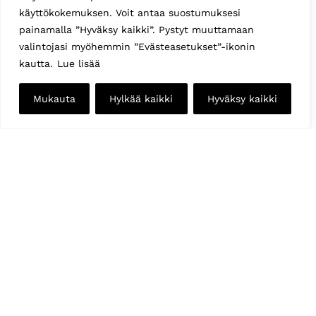
käyttökokemuksen. Voit antaa suostumuksesi
painamalla ”Hyväksy kaikki”. Pystyt muuttamaan
valintojasi myöhemmin ”Evästeasetukset”-ikonin
kautta.
Lue lisää
Mukauta
Hylkää kaikki
Hyväksy kaikki