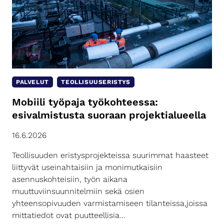
PALVELUT
TEOLLISUUSERISTYS
Mobiili työpaja työkohteessa:
esivalmistusta suoraan projektialueella
16.6.2026
Teollisuuden eristysprojekteissa suurimmat haasteet
liittyvät useinahtaisiin ja monimutkaisiin
asennuskohteisiin, työn aikana
muuttuviinsuunnitelmiin sekä osien
yhteensopivuuden varmistamiseen tilanteissa,joissa
mittatiedot ovat puutteellisia…