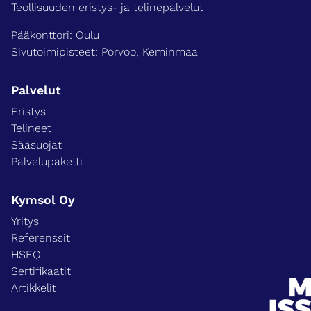
o
Teollisuuden eristys- ja telinepalvelut
O
Pääkonttori: Oulu
u
l
Sivutoimipisteet: Porvoo, Keminmaa
u
Palvelut
Eristys
Telineet
Sääsuojat
Palvelupaketti
Kymsol Oy
Yritys
Referenssit
HSEQ
Sertifikaatit
Artikkelit