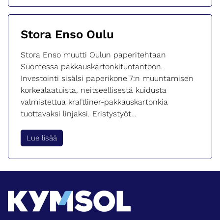
t
s
ä
Stora Enso Oulu
F
i
Stora Enso muutti Oulun paperitehtaan
b
Suomessa pakkauskartonkituotantoon.
r
Investointi sisälsi paperikone 7:n muuntamisen
e
korkealaatuista, neitseellisestä kuidusta
K
valmistettua kraftliner-pakkauskartonkia
e
tuottavaksi linjaksi. Eristystyöt…
m
i
S
Lue lisää
t
o
r
a
E
n
s