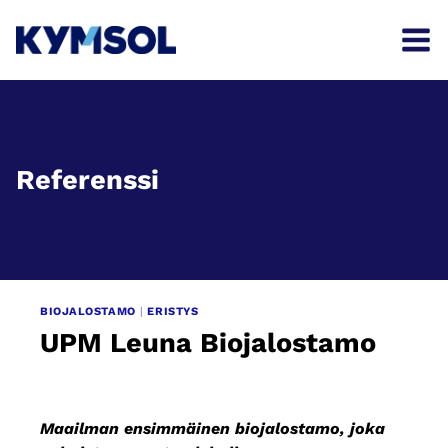
Siirry
sisältöön
Referenssi
BIOJALOSTAMO
|
ERISTYS
UPM Leuna Biojalostamo
Maailman ensimmäinen biojalostamo, joka