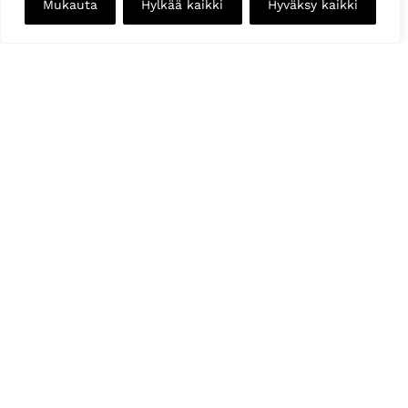
Mukauta
Hylkää kaikki
Hyväksy kaikki