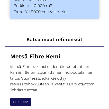
Putkisto: 40 000 m2
Extra: Yli 9000 eristyskoteloa
Katso muut referenssit
Metsä Fibre Kemi
Metsä Fibre rakensi uuden biotuotetehtaan
Kemiin. Se on laajamittainen, huipputekninen
laitos Suomessa, joka keskittyy
resurssitehokkuuteen ja kestävään tuotantoon.
Tehdas tuottaa…
M
Lue lisää
e