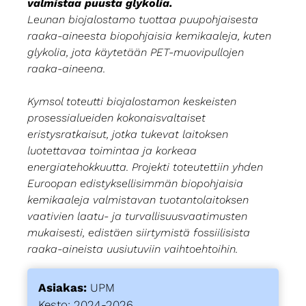
valmistaa puusta glykolia.
Leunan biojalostamo tuottaa puupohjaisesta
raaka-aineesta biopohjaisia kemikaaleja, kuten
glykolia, jota käytetään PET-muovipullojen
raaka-aineena.
Kymsol toteutti biojalostamon keskeisten
prosessialueiden kokonaisvaltaiset
eristysratkaisut, jotka tukevat laitoksen
luotettavaa toimintaa ja korkeaa
energiatehokkuutta. Projekti toteutettiin yhden
Euroopan edistyksellisimmän biopohjaisia
kemikaaleja valmistavan tuotantolaitoksen
vaativien laatu- ja turvallisuusvaatimusten
mukaisesti, edistäen siirtymistä fossiilisista
raaka-aineista uusiutuviin vaihtoehtoihin.
Asiakas:
UPM
Kesto: 2024-2026