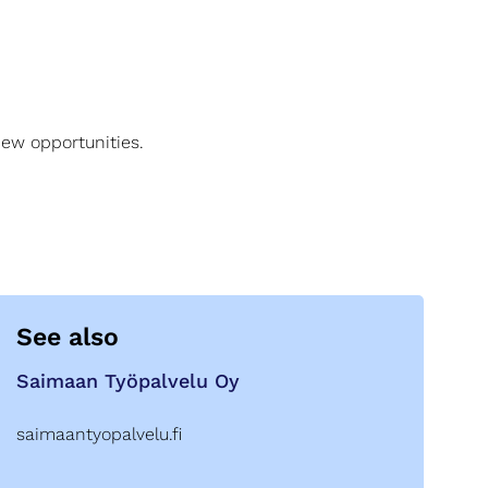
new opportunities.
See also
Saimaan Työpalvelu Oy
saimaantyopalvelu.fi