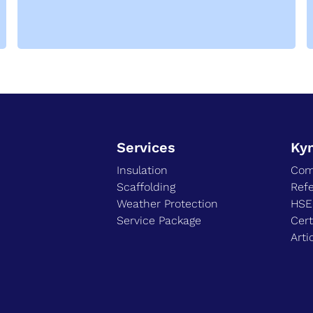
Services
Ky
Insulation
Com
Scaffolding
Ref
Weather Protection
HS
Service Package
Cert
Arti