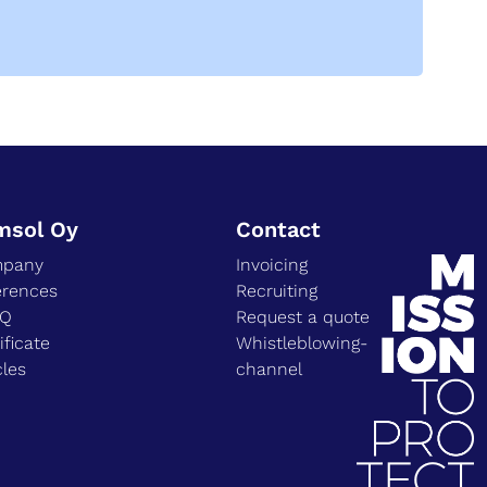
msol Oy
Contact
pany
Invoicing
erences
Recruiting
EQ
Request a quote
ificate
Whistleblowing-
cles
channel