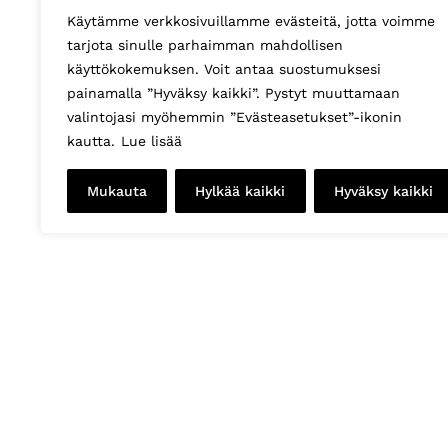
Käytämme verkkosivuillamme evästeitä, jotta voimme
tarjota sinulle parhaimman mahdollisen
käyttökokemuksen. Voit antaa suostumuksesi
painamalla ”Hyväksy kaikki”. Pystyt muuttamaan
valintojasi myöhemmin ”Evästeasetukset”-ikonin
kautta.
Lue lisää
Mukauta
Hylkää kaikki
Hyväksy kaikki