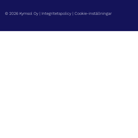
© 2026 Kymsol Oy |
Integritetspolicy
|
Cookie-inställningar