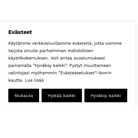
Evästeet
Käytämme verkkosivuillamme evästeitä, jotta voimme
tarjota sinulle parhaimman mahdollisen
käyttökokemuksen. Voit antaa suostumuksesi
painamalla ”Hyväksy kaikki”. Pystyt muuttamaan
valintojasi myöhemmin ”Evästeasetukset”-ikonin
kautta.
Lue lisää
Mukauta
Hylkää kaikki
Hyväksy kaikki