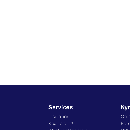
Services
Ky
Insulation
Com
Scaffolding
Ref