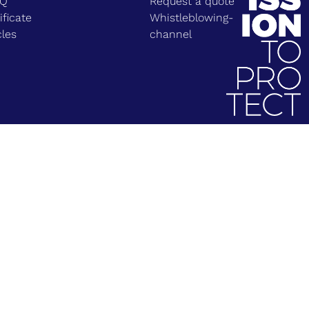
EQ
Request a quote
ificate
Whistleblowing-
cles
channel