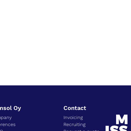
msol Oy
Contact
pany
Invoicing
erences
Recruiting