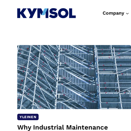
Skip
to
Company
content
YLEINEN
Why Industrial Maintenance