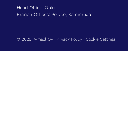
Head Office: Oulu
Branch Offices: Porvoo, Keminmaa
© 2026 Kymsol Oy |
Privacy Policy
|
Cookie Settings