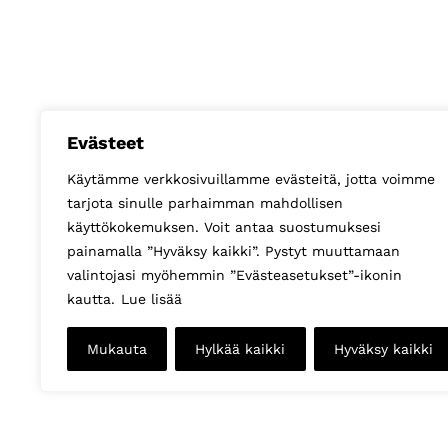
Evästeet
Käytämme verkkosivuillamme evästeitä, jotta voimme
tarjota sinulle parhaimman mahdollisen
käyttökokemuksen. Voit antaa suostumuksesi
painamalla ”Hyväksy kaikki”. Pystyt muuttamaan
valintojasi myöhemmin ”Evästeasetukset”-ikonin
kautta.
Lue lisää
Mukauta
Hylkää kaikki
Hyväksy kaikki