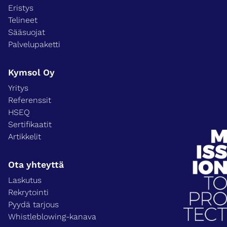
Eristys
Telineet
Sääsuojat
Palvelupaketti
Kymsol Oy
Yritys
Referenssit
HSEQ
Sertifikaatit
Artikkelit
Ota yhteyttä
Laskutus
Rekrytointi
Pyydä tarjous
Whistleblowing-kanava