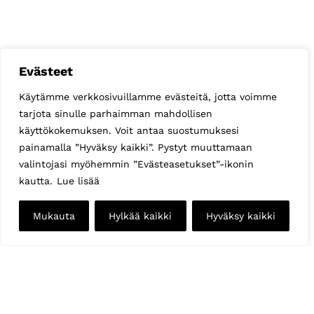
Evästeet
Käytämme verkkosivuillamme evästeitä, jotta voimme
tarjota sinulle parhaimman mahdollisen
käyttökokemuksen. Voit antaa suostumuksesi
painamalla ”Hyväksy kaikki”. Pystyt muuttamaan
valintojasi myöhemmin ”Evästeasetukset”-ikonin
kautta.
Lue lisää
Mukauta
Hylkää kaikki
Hyväksy kaikki