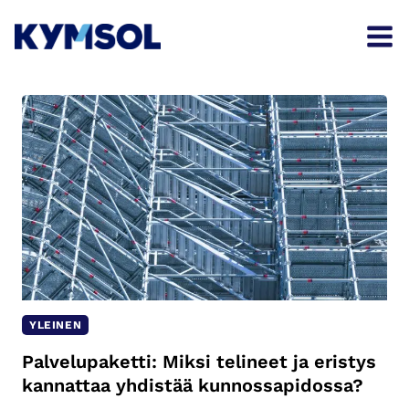
Siirry
sisältöön
YLEINEN
Palvelupaketti: Miksi telineet ja eristys
kannattaa yhdistää kunnossapidossa?