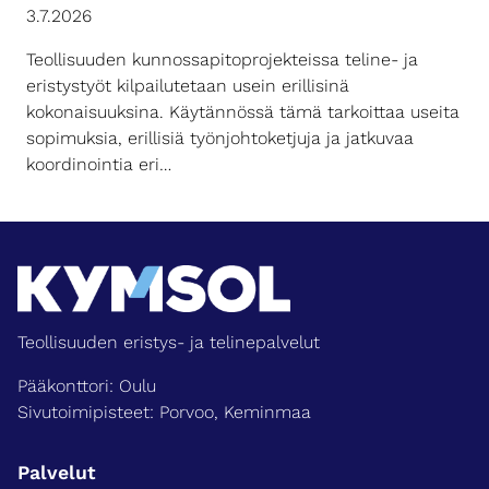
3.7.2026
Teollisuuden kunnossapitoprojekteissa teline- ja
eristystyöt kilpailutetaan usein erillisinä
kokonaisuuksina. Käytännössä tämä tarkoittaa useita
sopimuksia, erillisiä työnjohtoketjuja ja jatkuvaa
koordinointia eri…
Teollisuuden eristys- ja telinepalvelut
Pääkonttori: Oulu
Sivutoimipisteet: Porvoo, Keminmaa
Palvelut