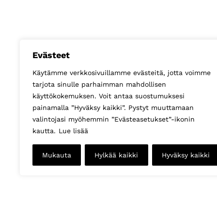
Evästeet
Käytämme verkkosivuillamme evästeitä, jotta voimme
tarjota sinulle parhaimman mahdollisen
käyttökokemuksen. Voit antaa suostumuksesi
painamalla ”Hyväksy kaikki”. Pystyt muuttamaan
valintojasi myöhemmin ”Evästeasetukset”-ikonin
kautta.
Lue lisää
Mukauta
Hylkää kaikki
Hyväksy kaikki