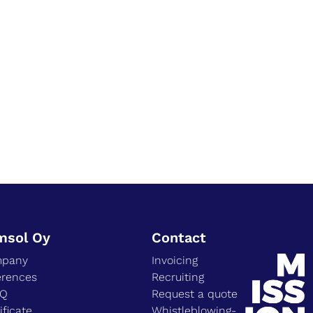
msol Oy
Contact
pany
Invoicing
erences
Recruiting
EQ
Request a quote
ificate
Whistleblowing-