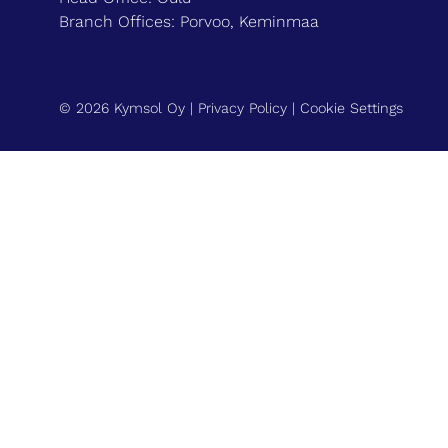
Branch Offices: Porvoo, Keminmaa
© 2026 Kymsol Oy |
Privacy Policy
|
Cookie Settings