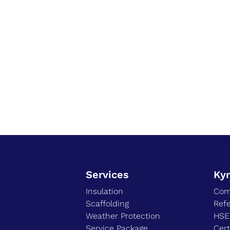
Services
Ky
Insulation
Com
Scaffolding
Ref
Weather Protection
HS
Service Package
Cert