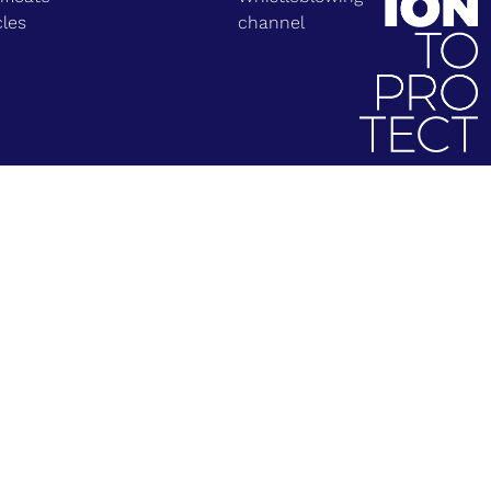
cles
channel