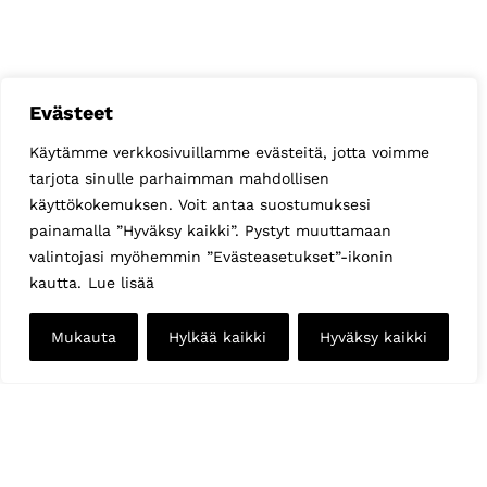
Evästeet
Käytämme verkkosivuillamme evästeitä, jotta voimme
tarjota sinulle parhaimman mahdollisen
käyttökokemuksen. Voit antaa suostumuksesi
painamalla ”Hyväksy kaikki”. Pystyt muuttamaan
valintojasi myöhemmin ”Evästeasetukset”-ikonin
kautta.
Lue lisää
Mukauta
Hylkää kaikki
Hyväksy kaikki