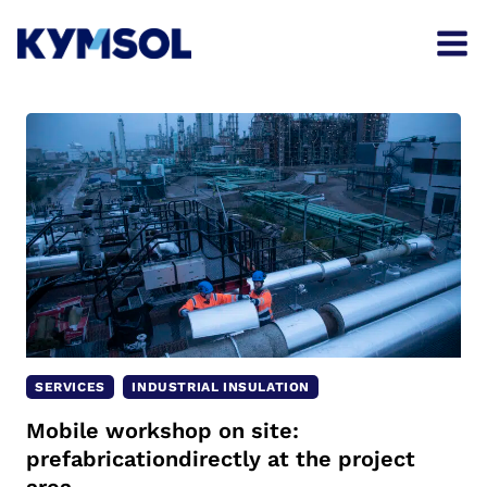
Skip
to
content
SERVICES
INDUSTRIAL INSULATION
Mobile workshop on site:
prefabricationdirectly at the project