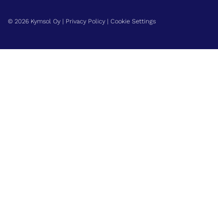
© 2026 Kymsol Oy |
Privacy Policy
|
Cookie Settings