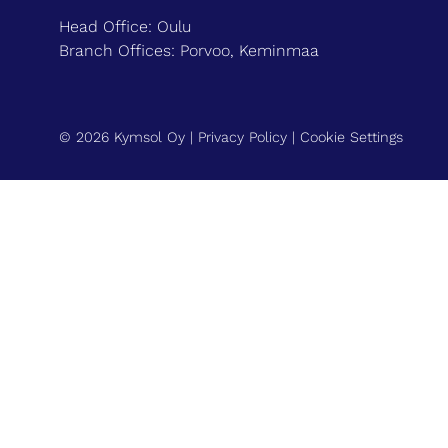
Head Office: Oulu
Branch Offices: Porvoo, Keminmaa
© 2026 Kymsol Oy |
Privacy Policy
|
Cookie Settings