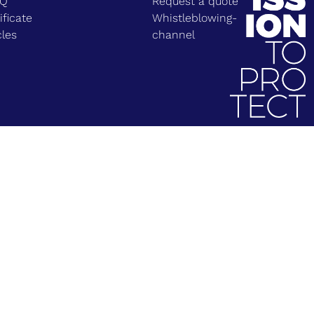
EQ
Request a quote
ificate
Whistleblowing-
cles
channel