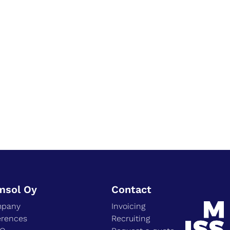
msol Oy
Contact
pany
Invoicing
erences
Recruiting