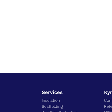
Services
Ky
Insulation
Com
Scaffolding
Ref