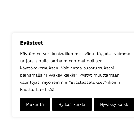
Evästeet
Käytämme verkkosivuillamme evästeitä, jotta voimme
tarjota sinulle parhaimman mahdollisen
käyttökokemuksen. Voit antaa suostumuksesi
painamalla ”Hyväksy kaikki”. Pystyt muuttamaan
valintojasi myöhemmin ”Evästeasetukset”-ikonin
kautta.
Lue lisää
Mukauta
Hylkää kaikki
Hyväksy kaikki