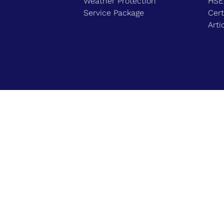
Weather Protection
HS
Service Package
Cert
Arti