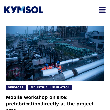
Skip
to
content
SERVICES
INDUSTRIAL INSULATION
Mobile workshop on site:
prefabricationdirectly at the project