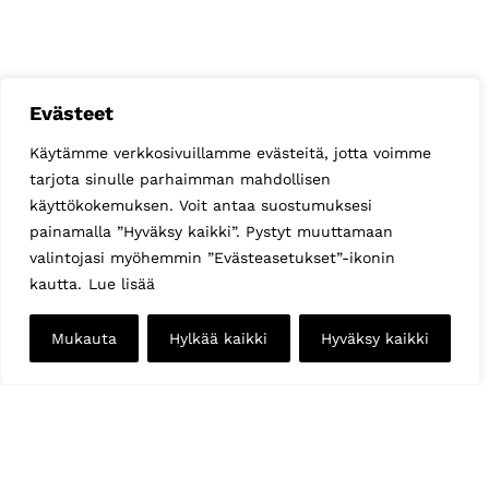
Evästeet
Käytämme verkkosivuillamme evästeitä, jotta voimme
tarjota sinulle parhaimman mahdollisen
käyttökokemuksen. Voit antaa suostumuksesi
painamalla ”Hyväksy kaikki”. Pystyt muuttamaan
valintojasi myöhemmin ”Evästeasetukset”-ikonin
kautta.
Lue lisää
Mukauta
Hylkää kaikki
Hyväksy kaikki