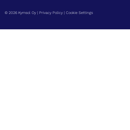
© 2026 Kymsol Oy |
Privacy Policy
|
Cookie Settings