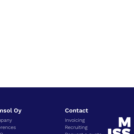
msol Oy
Contact
pany
Invoicing
erences
Recruiting