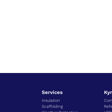
Services
Ky
Insulation
Com
Scaffolding
Ref