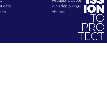
EQ
Request a quote
ificate
Whistleblowing-
cles
channel