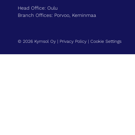
Head Office: Oulu
Branch Offices: Porvoo, Keminmaa
© 2026 Kymsol Oy |
Privacy Policy
|
Cookie Settings