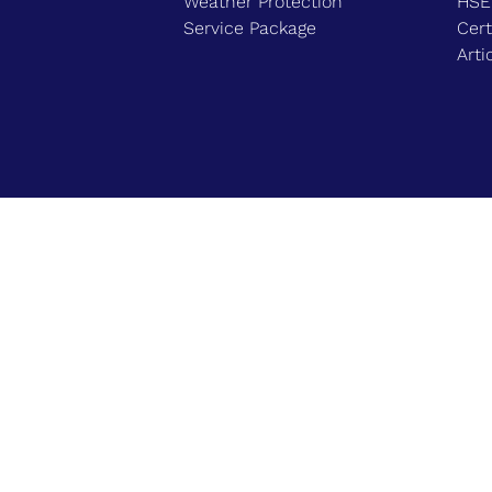
Weather Protection
HS
Service Package
Cert
Arti