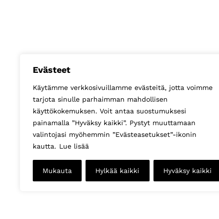
Evästeet
Käytämme verkkosivuillamme evästeitä, jotta voimme
tarjota sinulle parhaimman mahdollisen
käyttökokemuksen. Voit antaa suostumuksesi
painamalla ”Hyväksy kaikki”. Pystyt muuttamaan
valintojasi myöhemmin ”Evästeasetukset”-ikonin
kautta.
Lue lisää
Mukauta
Hylkää kaikki
Hyväksy kaikki