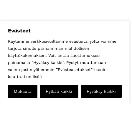
Evästeet
Käytämme verkkosivuillamme evästeitä, jotta voimme
tarjota sinulle parhaimman mahdollisen
käyttökokemuksen. Voit antaa suostumuksesi
painamalla ”Hyväksy kaikki”. Pystyt muuttamaan
valintojasi myöhemmin ”Evästeasetukset”-ikonin
kautta.
Lue lisää
Mukauta
Hylkää kaikki
Hyväksy kaikki