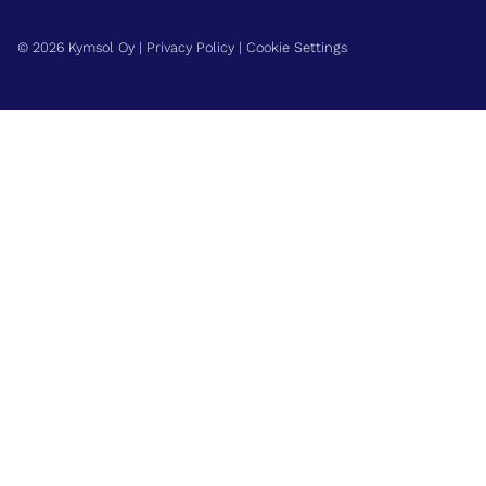
© 2026 Kymsol Oy |
Privacy Policy
|
Cookie Settings