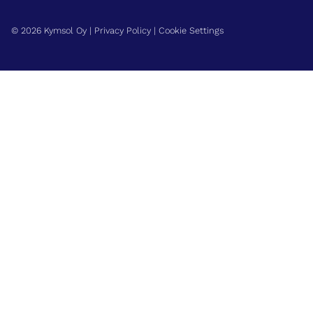
© 2026 Kymsol Oy |
Privacy Policy
|
Cookie Settings