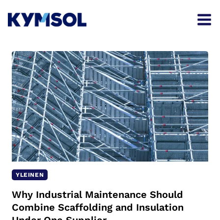
Skip
to
content
YLEINEN
Why Industrial Maintenance Should
Combine Scaffolding and Insulation