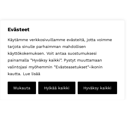
Evästeet
Käytämme verkkosivuillamme evästeitä, jotta voimme
tarjota sinulle parhaimman mahdollisen
käyttökokemuksen. Voit antaa suostumuksesi
painamalla ”Hyväksy kaikki”. Pystyt muuttamaan
valintojasi myöhemmin ”Evästeasetukset”-ikonin
kautta.
Lue lisää
Mukauta
Hylkää kaikki
Hyväksy kaikki